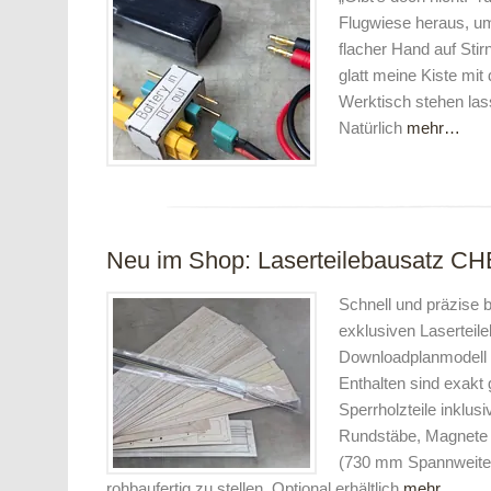
Flugwiese heraus, u
flacher Hand auf Stir
glatt meine Kiste mi
Werktisch stehen lass
Natürlich
mehr…
Neu im Shop: Laserteilebausatz 
Schnell und präzise 
exklusiven Laserteil
Downloadplanmodell
Enthalten sind exakt 
Sperrholzteile inklus
Rundstäbe, Magnete
(730 mm Spannweite,
rohbaufertig zu stellen. Optional erhältlich
mehr…