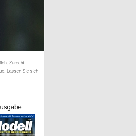
floh. Zurecht
eue. Lassen Sie sich
Ausgabe