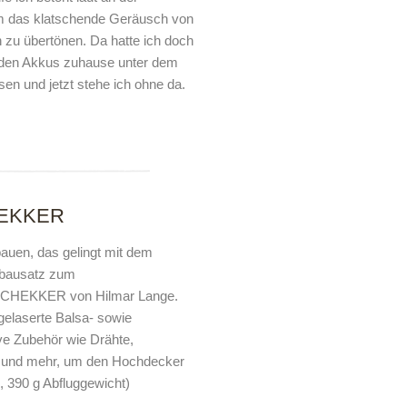
m das klatschende Geräusch von
n zu übertönen. Da hatte ich doch
t den Akkus zuhause unter dem
en und jetzt stehe ich ohne da.
CHEKKER
bauen, das gelingt mit dem
ebausatz zum
 CHEKKER von Hilmar Lange.
gelaserte Balsa- sowie
ive Zubehör wie Drähte,
 und mehr, um den Hochdecker
 390 g Abfluggewicht)