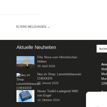
ÄLTERE MELDUNGEN →
Aktuelle Neuheiten
Fitis Nova vom Himmlischen
Höllein
Ans
29. April 2026
Wel
Med
Neu im Shop: Laserteilebausatz
CHEKKER
Mun
27. Januar 2026
220
Neues Toolkit-Ladegerät M8D
Kon
von Engel
Tele
10. Oktober 2024
E-M
We