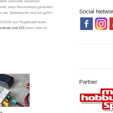
ich sinnvoller einsetzen.
nell, dass Nervenkitzel garantiert
Social Netwo
 der Satteltasche und los geht’s.
05/2026 von FlugModell lesen.
Android und iOS
lesen oder im
Partner
ti-