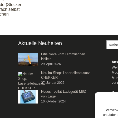
de-)Stecker
fach selbst
chen
Aktuelle Neuheiten
Fitis Nova vom Himmlischen
Höllein
Ans
29. April 2026
Wel
Med
Neu im Shop: Laserteilebausatz
CHEKKER
Mun
27. Januar 2026
220
Neues Toolkit-Ladegerät M8D
Kon
von Engel
Tele
10. Oktober 2024
E-M
We
Wir ver
und/oder d