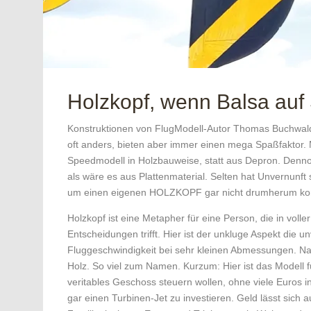
Holzkopf, wenn Balsa auf 
Konstruktionen von FlugModell-Autor Thomas Buchwald 
oft anders, bieten aber immer einen mega Spaßfaktor
Speedmodell in Holzbauweise, statt aus Depron. Dennoc
als wäre es aus Plattenmaterial. Selten hat Unvernunft
um einen eigenen HOLZKOPF gar nicht drumherum k
Holzkopf ist eine Metapher für eine Person, die in vol
Entscheidungen trifft. Hier ist der unkluge Aspekt die u
Fluggeschwindigkeit bei sehr kleinen Abmessungen. Naj
Holz. So viel zum Namen. Kurzum: Hier ist das Modell für
veritables Geschoss steuern wollen, ohne viele Euros 
gar einen Turbinen-Jet zu investieren. Geld lässt sich 