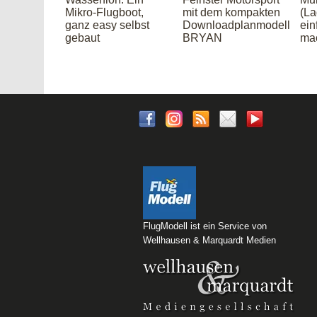
Mikro-Flugboot,
mit dem kompakten
(La
ganz easy selbst
Downloadplanmodell
ein
gebaut
BRYAN
ma
FlugModell ist ein Service von
Wellhausen & Marquardt Medien