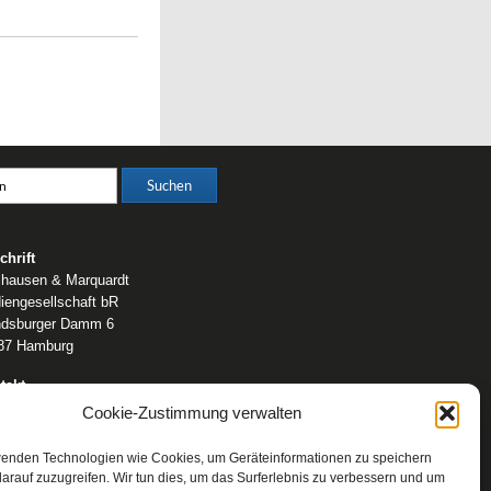
chrift
lhausen & Marquardt
iengesellschaft bR
dsburger Damm 6
87 Hamburg
takt
fon: 0 40 / 42 91 77-0
Cookie-Zustimmung verwalten
ail:
post@wm-medien.de
b:
www.wm-medien.de
wenden Technologien wie Cookies, um Geräteinformationen zu speichern
arauf zuzugreifen. Wir tun dies, um das Surferlebnis zu verbessern und um