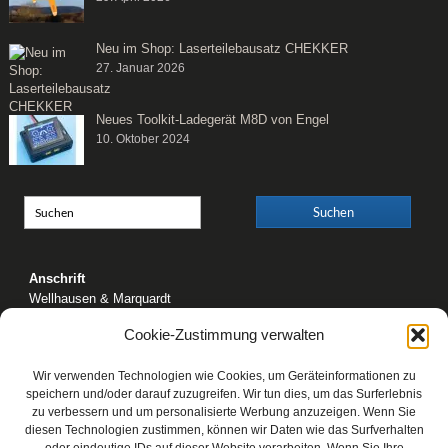
Neu im Shop: Laserteilebausatz CHEKKER
27. Januar 2026
Neues Toolkit-Ladegerät M8D von Engel
10. Oktober 2024
Anschrift
Wellhausen & Marquardt
Mediengesellschaft bR
Cookie-Zustimmung verwalten
Mundsburger Damm 6
22087 Hamburg
Wir verwenden Technologien wie Cookies, um Geräteinformationen zu
Kontakt
speichern und/oder darauf zuzugreifen. Wir tun dies, um das Surferlebnis
zu verbessern und um personalisierte Werbung anzuzeigen. Wenn Sie
Telefon: 0 40 / 42 91 77-0
diesen Technologien zustimmen, können wir Daten wie das Surfverhalten
E-Mail:
post@wm-medien.de