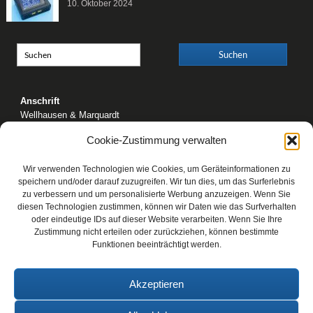
10. Oktober 2024
Anschrift
Wellhausen & Marquardt
Mediengesellschaft bR
Cookie-Zustimmung verwalten
Mundsburger Damm 6
22087 Hamburg
Wir verwenden Technologien wie Cookies, um Geräteinformationen zu
Kontakt
speichern und/oder darauf zuzugreifen. Wir tun dies, um das Surferlebnis
zu verbessern und um personalisierte Werbung anzuzeigen. Wenn Sie
Telefon: 0 40 / 42 91 77-0
diesen Technologien zustimmen, können wir Daten wie das Surfverhalten
E-Mail:
post@wm-medien.de
oder eindeutige IDs auf dieser Website verarbeiten. Wenn Sie Ihre
Web:
www.wm-medien.de
Zustimmung nicht erteilen oder zurückziehen, können bestimmte
Funktionen beeinträchtigt werden.
Akzeptieren