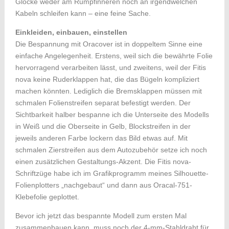
Glocke weder am Rumpfinneren noch an irgendwelchen
Kabeln schleifen kann – eine feine Sache.
Einkleiden, einbauen, einstellen
Die Bespannung mit Oracover ist in doppeltem Sinne eine
einfache Angelegenheit. Erstens, weil sich die bewährte Folie
hervorragend verarbeiten lässt, und zweitens, weil der Fitis
nova keine Ruderklappen hat, die das Bügeln kompliziert
machen könnten. Lediglich die Bremsklappen müssen mit
schmalen Folienstreifen separat befestigt werden. Der
Sichtbarkeit halber bespanne ich die Unterseite des Modells
in Weiß und die Oberseite in Gelb, Blockstreifen in der
jeweils anderen Farbe lockern das Bild etwas auf. Mit
schmalen Zierstreifen aus dem Autozubehör setze ich noch
einen zusätzlichen Gestaltungs-Akzent. Die Fitis nova-
Schriftzüge habe ich im Grafikprogramm meines Silhouette-
Folienplotters „nachgebaut“ und dann aus Oracal-751-
Klebefolie geplottet.
Bevor ich jetzt das bespannte Modell zum ersten Mal
zusammenbauen kann, muss noch der 4-mm-Stahldraht für