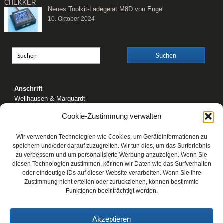
Neues Toolkit-Ladegerät M8D von Engel
10. Oktober 2024
Anschrift
Wellhausen & Marquardt
Mediengesellschaft bR
Cookie-Zustimmung verwalten
Mundsburger Damm 6
22087 Hamburg
Wir verwenden Technologien wie Cookies, um Geräteinformationen zu
speichern und/oder darauf zuzugreifen. Wir tun dies, um das Surferlebnis
Kontakt
zu verbessern und um personalisierte Werbung anzuzeigen. Wenn Sie
Telefon: 0 40 / 42 91 77-0
diesen Technologien zustimmen, können wir Daten wie das Surfverhalten
E-Mail:
post@wm-medien.de
oder eindeutige IDs auf dieser Website verarbeiten. Wenn Sie Ihre
Web:
www.wm-medien.de
Zustimmung nicht erteilen oder zurückziehen, können bestimmte
Funktionen beeinträchtigt werden.
Akzeptieren