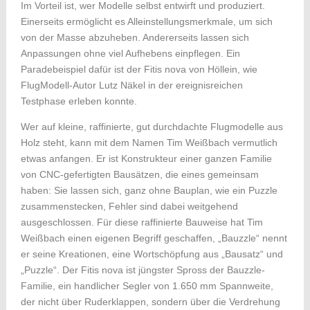
Im Vorteil ist, wer Modelle selbst entwirft und produziert.
Einerseits ermöglicht es Alleinstellungsmerkmale, um sich
von der Masse abzuheben. Andererseits lassen sich
Anpassungen ohne viel Aufhebens einpflegen. Ein
Paradebeispiel dafür ist der Fitis nova von Höllein, wie
FlugModell-Autor Lutz Näkel in der ereignisreichen
Testphase erleben konnte.
Wer auf kleine, raffinierte, gut durchdachte Flugmodelle aus
Holz steht, kann mit dem Namen Tim Weißbach vermutlich
etwas anfangen. Er ist Konstrukteur einer ganzen Familie
von CNC-gefertigten Bausätzen, die eines gemeinsam
haben: Sie lassen sich, ganz ohne Bauplan, wie ein Puzzle
zusammenstecken, Fehler sind dabei weitgehend
ausgeschlossen. Für diese raffinierte Bauweise hat Tim
Weißbach einen eigenen Begriff geschaffen, „Bauzzle“ nennt
er seine Kreationen, eine Wortschöpfung aus „Bausatz“ und
„Puzzle“. Der Fitis nova ist jüngster Spross der Bauzzle-
Familie, ein handlicher Segler von 1.650 mm Spannweite,
der nicht über Ruderklappen, sondern über die Verdrehung