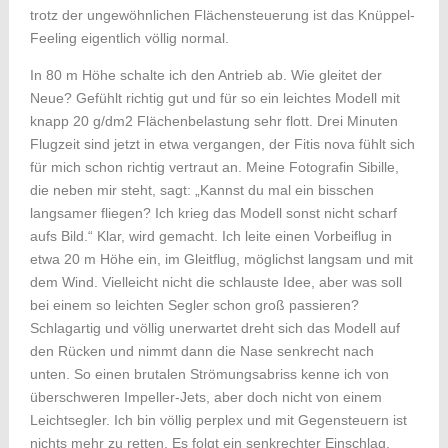
trotz der ungewöhnlichen Flächensteuerung ist das Knüppel-
Feeling eigentlich völlig normal.
In 80 m Höhe schalte ich den Antrieb ab. Wie gleitet der
Neue? Gefühlt richtig gut und für so ein leichtes Modell mit
knapp 20 g/dm2 Flächenbelastung sehr flott. Drei Minuten
Flugzeit sind jetzt in etwa vergangen, der Fitis nova fühlt sich
für mich schon richtig vertraut an. Meine Fotografin Sibille,
die neben mir steht, sagt: „Kannst du mal ein bisschen
langsamer fliegen? Ich krieg das Modell sonst nicht scharf
aufs Bild.“ Klar, wird gemacht. Ich leite einen Vorbeiflug in
etwa 20 m Höhe ein, im Gleitflug, möglichst langsam und mit
dem Wind. Vielleicht nicht die schlauste Idee, aber was soll
bei einem so leichten Segler schon groß passieren?
Schlagartig und völlig unerwartet dreht sich das Modell auf
den Rücken und nimmt dann die Nase senkrecht nach
unten. So einen brutalen Strömungsabriss kenne ich von
überschweren Impeller-Jets, aber doch nicht von einem
Leichtsegler. Ich bin völlig perplex und mit Gegensteuern ist
nichts mehr zu retten. Es folgt ein senkrechter Einschlag.