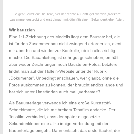
So geht Bauzzlen: Die Teile, hier der rechte Außenflügel, werden „trocken“
zusammengesteckt und erst danach mit dünnflüssigem Sekundenkleber fixiert
Wir bauzzlen
Eine 1:1-Zeichnung des Modells liegt dem Bausatz bei, die
ist für den Zusammenbau nicht zwingend erforderlich, dient
mir aber hin und wieder zur Kontrolle, ob ich alles richtig
mache. Die Bauanleitung ist sehr gut geschrieben, enthält
aber weder Zeichnungen noch Baustufen-Fotos. Letztere
findet man auf der Höllein-Website unter der Rubrik
„Dokumente“. Unbedingt anschauen, wer glaubt, ohne die
Fotos auskommen zu können, der braucht endlos lange und
hat sich unter Umständen auch mal „verbastelt“!
Als Bauunterlage verwende ich eine große Kunststoff-
Schneidmatte, die ich mit breitem Tesafilm abdecke. Der
Tesafilm verhindert, dass der später eingesetzte
Sekundenkleber eine allzu innige Verbindung mit der
Bauunterlage eingeht. Dann entsteht das erste Bauteil, der