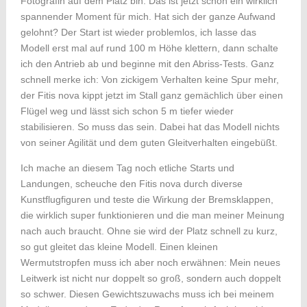
Fotografin auf dem Platz bin. Das ist jetzt schon ein wirklich
spannender Moment für mich. Hat sich der ganze Aufwand
gelohnt? Der Start ist wieder problemlos, ich lasse das
Modell erst mal auf rund 100 m Höhe klettern, dann schalte
ich den Antrieb ab und beginne mit den Abriss-Tests. Ganz
schnell merke ich: Von zickigem Verhalten keine Spur mehr,
der Fitis nova kippt jetzt im Stall ganz gemächlich über einen
Flügel weg und lässt sich schon 5 m tiefer wieder
stabilisieren. So muss das sein. Dabei hat das Modell nichts
von seiner Agilität und dem guten Gleitverhalten eingebüßt.
Ich mache an diesem Tag noch etliche Starts und
Landungen, scheuche den Fitis nova durch diverse
Kunstflugfiguren und teste die Wirkung der Bremsklappen,
die wirklich super funktionieren und die man meiner Meinung
nach auch braucht. Ohne sie wird der Platz schnell zu kurz,
so gut gleitet das kleine Modell. Einen kleinen
Wermutstropfen muss ich aber noch erwähnen: Mein neues
Leitwerk ist nicht nur doppelt so groß, sondern auch doppelt
so schwer. Diesen Gewichtszuwachs muss ich bei meinem