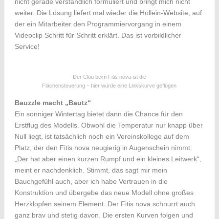
nicht gerade verständlich formuliert und bringt mich nicht
weiter. Die Lösung liefert mal wieder die Höllein-Website, auf
der ein Mitarbeiter den Programmiervorgang in einem
Videoclip Schritt für Schritt erklärt. Das ist vorbildlicher
Service!
Der Clou beim Fitis nova ist die
Flächensteuerung – hier würde eine Linkskurve geflogen
Bauzzle macht „Bautz“
Ein sonniger Wintertag bietet dann die Chance für den
Erstflug des Modells. Obwohl die Temperatur nur knapp über
Null liegt, ist tatsächlich noch ein Vereinskollege auf dem
Platz, der den Fitis nova neugierig in Augenschein nimmt.
„Der hat aber einen kurzen Rumpf und ein kleines Leitwerk“,
meint er nachdenklich. Stimmt, das sagt mir mein
Bauchgefühl auch, aber ich habe Vertrauen in die
Konstruktion und übergebe das neue Modell ohne großes
Herzklopfen seinem Element. Der Fitis nova schnurrt auch
ganz brav und stetig davon. Die ersten Kurven folgen und