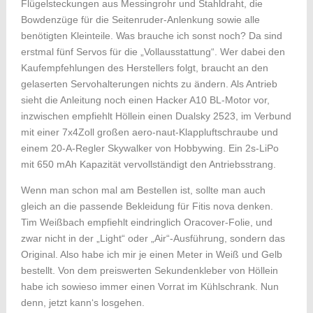
Flügelsteckungen aus Messingrohr und Stahldraht, die
Bowdenzüge für die Seitenruder-Anlenkung sowie alle
benötigten Kleinteile. Was brauche ich sonst noch? Da sind
erstmal fünf Servos für die „Vollausstattung“. Wer dabei den
Kaufempfehlungen des Herstellers folgt, braucht an den
gelaserten Servohalterungen nichts zu ändern. Als Antrieb
sieht die Anleitung noch einen Hacker A10 BL-Motor vor,
inzwischen empfiehlt Höllein einen Dualsky 2523, im Verbund
mit einer 7x4Zoll großen aero-naut-Klappluftschraube und
einem 20-A-Regler Skywalker von Hobbywing. Ein 2s-LiPo
mit 650 mAh Kapazität vervollständigt den Antriebsstrang.
Wenn man schon mal am Bestellen ist, sollte man auch
gleich an die passende Bekleidung für Fitis nova denken.
Tim Weißbach empfiehlt eindringlich Oracover-Folie, und
zwar nicht in der „Light“ oder „Air“-Ausführung, sondern das
Original. Also habe ich mir je einen Meter in Weiß und Gelb
bestellt. Von dem preiswerten Sekundenkleber von Höllein
habe ich sowieso immer einen Vorrat im Kühlschrank. Nun
denn, jetzt kann‘s losgehen.