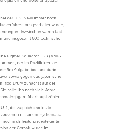
to­piloten und weiterer Spezial­
 bei der U.S. Navy immer noch
flugverfahren ausgearbeitet wurde,
k­landungen. Inzwischen waren fast
en und insgesamt 500 technische
ine Fighter Squadron 123 (VMF-
ommen, der im Pazifik kreuzte
primäre Aufgabe bestand darin,
nawa sowie gegen das japanische
h, flog Drury zunächst auf der
ie sollte ihn noch viele Jahre
en­motor­jägern überhaupt zählen.
-4, die zugleich das letzte
rversionen mit einem Hydromatic
ein nochmals leistungsgesteigerter
sion der Corsair wurde im