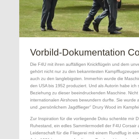
Vorbild-Dokumentation Co
Die F4U mit ihren auffälligen Knickflügeln und dem un
gehört nicht nur zu den bekanntesten Kampfflugzeuge
auch zu den langlebigsten. Immerhin wurde die Maschi
den USA bis 1952 produziert. Und als Autorin habe ich
Beziehung zu dieser beeindruckenden Maschine. Nicht nu
internationalen Airshows bewundern durfte. Sie wurd
und „persönlichem Jagdflieger“ Drury Wood im Kampfei
Zur Inspiration für die vorliegende Doku schenkte mir 
Ruhestand, ein edles Sammlermodell der F4U Corsair au
Leidenschaft für die Fliegerei mit einem Rundflug in ei