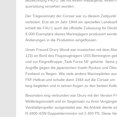
Bezeichnung F4U-2, die mit einem Radargerät, einem Au
aus­rüstung versehen wurden.
Der Trägereinsatz der Corsair war zu diesem Zeitpunkt
verboten. Erst als im Jahr 1944 ein spezielles Landean
erhielt die F4U-1 auch die offizielle Zulassung für Dec
8.000 Exemplare dieses Marinejägers produziert word
Änderungen in die Produktion eingeflossen.
Unser Freund Drury Wood war inzwischen mit dem Mar
123) an Bord des Flugzeug­trägers USS Bennington gek
und zur Eingreiftruppe „Task Force 58“ gehörte. Seine 
Angriffe gegen die japanischen Inseln Ryukus und Oki
Festland zu fliegen. Wie viele andere Marinepiloten auc
F6F-Hellcat und schulte dann 1944 auf die Corsair um. S
lang begleiten und in seinen Augen zu den besten Kolb
Besonders eng verbunden war Drury mit der Version F4U
Weltkriegsmodell und im Gegen­satz zu ihren Vorgänge
Vierblattpropeller ausgestattet war. Als Antrieb diente 
R-2800-42W Doppelstern­motor mit 2.450 PS. Diese Ver