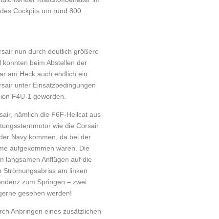
g des Cockpits um rund 800
sair nun durch deutlich größere
 konnten beim Abstellen der
war am Heck auch endlich ein
rsair unter Einsatzbedingungen
rsion F4U-1 geworden.
sair, nämlich die F6F-Hellcat aus
ungssternmotor wie die Corsair
i der Navy kommen, da bei der
leme aufgekommen waren. Die
en langsamen Anflügen auf die
en Strömungsabriss am linken
Tendenz zum Springen – zwei
 gerne gesehen werden!
rch Anbringen eines zusätzlichen