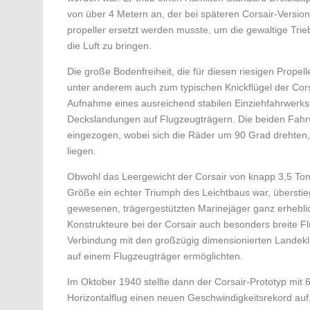
von über 4 Metern an, der bei späteren Corsair-Version
propeller ersetzt werden musste, um die gewaltige Tri
die Luft zu bringen.
Die große Bodenfreiheit, die für diesen riesigen Propell
unter anderem auch zum typischen Knickflügel der Cors
Auf­nahme eines ausreichend stabilen Einziehfahrwerks 
Deckslandungen auf Flugzeugträgern. Die beiden Fahr
eingezogen, wobei sich die Räder um 90 Grad drehten,
liegen.
Obwohl das Leergewicht der Corsair von knapp 3,5 Ton
Größe ein echter Triumph des Leichtbaus war, überstieg
gewesenen, trägergestützten Marinejäger ganz erhebli
Konstrukteure bei der Corsair auch besonders breite Fl
Verbindung mit den großzügig dimensionierten Landek
auf einem Flugzeugträger ermöglichten.
Im Oktober 1940 stellte dann der Corsair-Prototyp mit
Horizontalflug einen neuen Geschwindigkeitsrekord auf