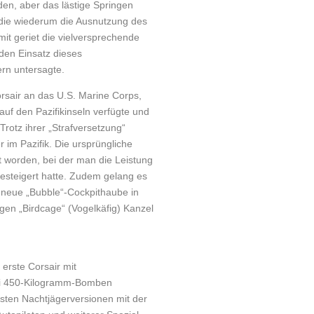
den, aber das lästige Springen
 die wiederum die Ausnutzung des
mit geriet die vielversprechende
 den Einsatz dieses
ern untersagte.
rsair an das U.S. Marine Corps,
auf den Pazifikinseln verfügte und
rotz ihrer „Strafversetzung“
 im Pazifik. Die ursprüngliche
 worden, bei der man die Leistung
gesteigert hatte. Zudem gelang es
e neue „Bubble“-Cockpithaube in
igen „Birdcage“ (Vogelkäfig) Kanzel
 erste Corsair mit
wei 450-Kilogramm-Bomben
sten Nacht­jägerversionen mit der