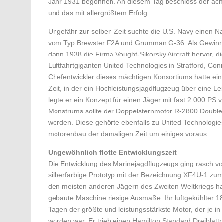
Jahr 1931 begonnen. An diesem Tag beschloss der achtj
und das mit allergrößtem Erfolg.
Ungefähr zur selben Zeit suchte die U.S. Navy einen Nac
vom Typ Brewster F2A und Grumman G-36. Als Gewinne
dann 1938 die Firma Vought-Sikorsky Aircraft hervor, d
Luftfahrtgiganten United Technologies in Stratford, Con
Chefentwickler dieses mächtigen Konsor­tiums hatte eine
Zeit, in der ein Hochleistungs­jagdflugzeug über eine L
legte er ein Konzept für einen Jäger mit fast 2.000 PS 
Monstrums sollte der Doppelsternmotor R-2800 Double
werden. Diese gehörte ebenfalls zu United Technologi
motorenbau der damaligen Zeit um einiges voraus.
Ungewöhnlich flotte Entwicklungszeit
Die Entwicklung des Marinejagdflugzeugs ging rasch v
silberfarbige Prototyp mit der Bezeichnung XF4U-1 zum
den ­meisten anderen Jägern des Zweiten Weltkriegs ha
gebaute Maschine riesige Ausmaße. Ihr luftgekühlter 18
Tagen der größte und leistungsstärkste Motor, der je in
worden war. Er trieb einen Hamilton Standard Dreiblat