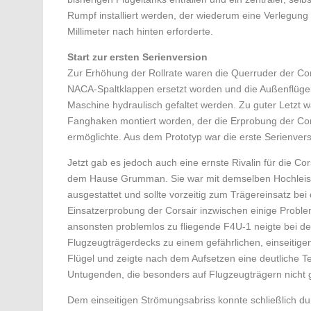
Rumpf installiert werden, der wiederum eine Verlegun
Millimeter nach hinten erforderte.
Start zur ersten Serienversion
Zur Erhöhung der Rollrate waren die Querruder der Cor
NACA-Spaltklappen ersetzt worden und die Außenflügel
Maschine hydraulisch gefaltet werden. Zu guter Letzt 
Fanghaken montiert worden, der die Erprobung der Co
ermöglichte. Aus dem Prototyp war die erste Serienve
Jetzt gab es jedoch auch eine ernste Rivalin für die Cor
dem Hause Grumman. Sie war mit demselben Hochleist
ausgestattet und sollte vorzeitig zum Trägereinsatz be
Einsatzerprobung der Corsair inzwischen einige Prob
ansonsten problemlos zu fliegende F4U-1 neigte bei d
Flugzeugträgerdecks zu einem gefährlichen, einseitig
Flügel und zeigte nach dem Aufsetzen eine deutliche 
Untugenden, die besonders auf Flugzeugträgern nicht
Dem einseitigen Strömungsabriss konnte schließlich du