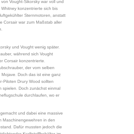
 von Vought-Sikorsky war voll und
Whitney konzentrierte sich bis
uftgekühlter Sternmotoren, anstatt
e Corsair war zum Maßstab aller
n.
ikorsky und Vought wenig später.
rauber, während sich Vought
r Corsair konzentrierte.
Hubschrauber, der vom selben
6 Mojave. Doch das ist eine ganz
r-Piloten Drury Wood sollten
n spielen. Doch zunächst einmal
neflugschule durchlaufen, wo er
te gemacht und dabei eine massive
hen Maschinengewehren in den
estand. Dafür mussten jedoch die
tdichtender Kraftstoff­behälter im