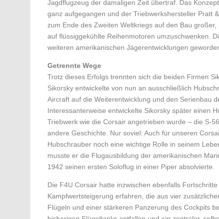
Jagdflugzeug der damaligen Zeit übertraf. Das Konzept
ganz aufgegangen und der Triebwerkshersteller Pratt & 
zum Ende des Zweiten Weltkriegs auf den Bau großer, l
auf flüssiggekühlte Reihen­motoren umzuschwenken. Di
weiteren amerikanischen Jägerentwicklungen geworde
Getrennte Wege
Trotz dieses Erfolgs trennten sich die beiden Firmen S
Sikorsky entwickelte von nun an ausschließlich Hubsch
Aircraft auf die Weiterentwicklung und den Serienbau de
Interessanterweise entwickelte Sikorsky später einen 
Triebwerk wie die Corsair angetrieben wurde – die S-5
andere Geschichte. Nur soviel: Auch für unseren Corsai
Hubschrauber noch eine wichtige Rolle in seinem Lebe
musste er die Flugausbildung der amerikanischen Mari
1942 seinen ersten Soloflug in einer Piper absolvierte.
Die F4U Corsair hatte inzwischen ebenfalls Fortschrit
Kampfwertsteigerung erfahren, die aus vier zusätzlic
Flügeln und einer stärkeren Panzerung des Cockpits b
bisherigen Flügeltanks entfallen und ein zentraler, selbs