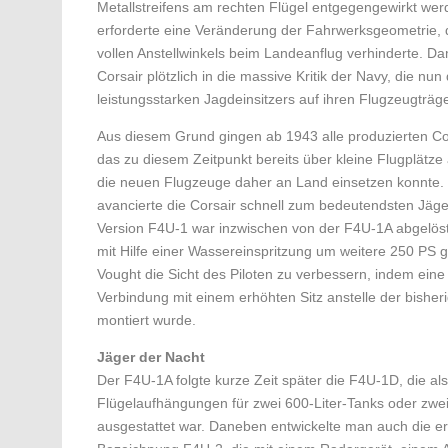
Metallstreifens am rechten Flügel entgegengewirkt wer
erforderte eine Veränderung der Fahrwerks­geo­metrie,
vollen Anstell­winkels beim Landeanflug verhinderte. Da
Corsair plötzlich in die massive Kritik der Navy, die nun
leistungsstarken Jagdeinsitzers auf ihren Flugzeugträg
Aus diesem Grund gingen ab 1943 alle produzierten Co
das zu diesem Zeit­punkt bereits über kleine Flugplätze 
die neuen Flugzeuge daher an Land einsetzen konnte. T
avancierte die Corsair schnell zum bedeutendsten Jäger
Version F4U-1 war inzwischen von der F4U-1A abgelöst
mit Hilfe einer Wassereinspritzung um weitere 250 PS 
Vought die Sicht des Piloten zu verbessern, indem ein
Verbindung mit einem erhöhten Sitz anstelle der bisher
montiert wurde.
Jäger der Nacht
Der F4U-1A folgte kurze Zeit später die F4U-1D, die als
Flügelaufhängungen für zwei 600-Liter-Tanks oder z
ausgestattet war. Daneben entwickelte man auch die er