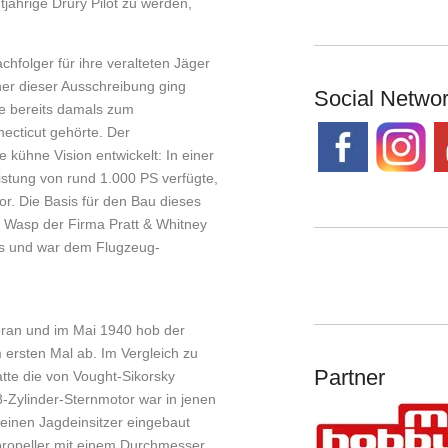
ährige Drury Pilot zu werden,
hfolger für ihre veralteten Jäger
r dieser Ausschreibung ging
Social Netwo
ie bereits damals zum
necticut gehörte. Der
 kühne Vision entwickelt: In einer
eistung von rund 1.000 PS verfügte,
vor. Die Basis für den Bau dieses
 Wasp der Firma Pratt & Whitney
es und war dem Flugzeug­
oran und im Mai 1940 hob der
 ersten Mal ab. Im Vergleich zu
Partner
tte die von Vought-Sikorsky
-Zylin­der-Sternmotor war in jenen
 einen Jagdeinsitzer eingebaut
tpropeller mit einem Durchmesser