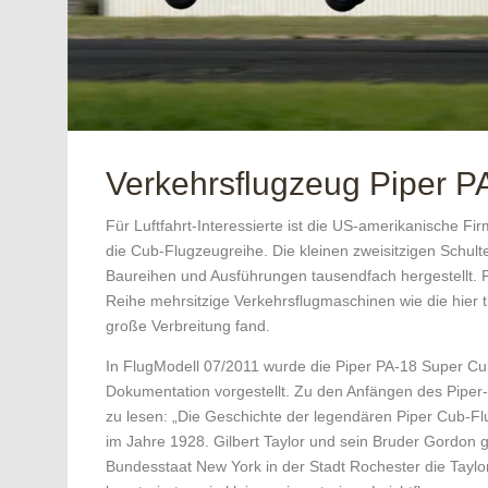
Verkehrsflugzeug Piper P
Für Luftfahrt-Interessierte ist die US-amerikanische F
die Cub-Flugzeugreihe. Die kleinen zweisitzigen Schul
Baureihen und Ausführungen tausendfach hergestellt. P
Reihe mehrsitzige Verkehrsflugmaschinen wie die hier t
große Verbreitung fand.
In FlugModell 07/2011 wurde die Piper PA-18 Super Cub d
Dokumentation vorgestellt. Zu den Anfängen des Pipe
zu lesen: „Die Geschichte der legendären Piper Cub-F
im Jahre 1928. Gilbert Taylor und sein Bruder Gordon 
Bundesstaat New York in der Stadt ­Rochester die Taylo