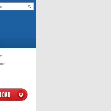
er
cher