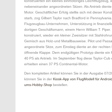
konstruierten ein kleines einmotoriges Leichtflugzeug,
nebeneinander angeordneten Sitzen. Als Antrieb dient
Motor. Geschäftlicher Erfolg stellte sich mit dieser Kons
starb, zog Gilbert Taylor nach Bradford in Pennsylvania
Flugzeugbau-Unternehmen, Unterstützung in finanzielle
dortigen Geschäftsmann, einem Herrn William T. Piper
konstruiert, wieder ein kleiner Zweisitzer mit Stahlrohr
Gemisch aus Holz-und Metallbauweise. Pilot und Passag
angeordnete Sitze, zum Einstieg diente an der rechten
öffnende Klappe. Dem endgültigen Prototyp diente ein 
40 PS als Antrieb. Im ­September flog diese Taylor-Cub
erhielten einen 37 PS Continental-Motor.
Den kompletten Artikel können Sie in der Ausgabe 07/2
können Sie in der
Kiosk-App von FlugModell für Androi
ums-Hobby-Shop
bestellen.