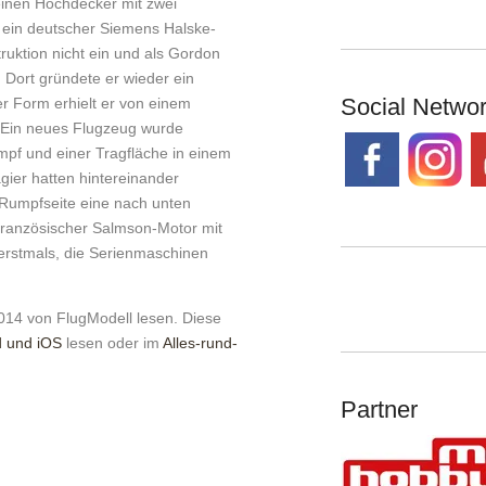
 einen Hochdecker mit zwei
e ein deutscher Siemens Halske-
truktion nicht ein und als Gordon
. Dort gründete er wieder ein
Social Netwo
r Form erhielt er von einem
. Ein neues Flugzeug wurde
umpf und einer Tragfläche in einem
ier hatten hintereinander
 Rumpfseite eine nach unten
französischer Salmson-Motor mit
 erstmals, die Serien­maschinen
014 von FlugModell lesen. Diese
d und iOS
lesen oder im
Alles-rund-
Partner