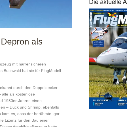
Die aktuelle 
 Depron als
lugzeug mit narrensicheren
as Buchwald hat sie für ­FlugModell
 bekannt durch den Doppeldecker
 alle als kostenlose
und 1930er-Jahren einen
gen – Duck und Shrimp, ebenfalls
o kam es, dass der berühmte Igor
ine Lizenz für den Bau einer
 Dieses Amphibienflugzeug hatte