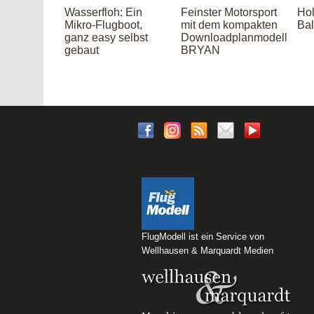
Wasserfloh: Ein
Feinster Motorsport
Hol
Mikro-Flugboot,
mit dem kompakten
Bal
ganz easy selbst
Downloadplanmodell
gebaut
BRYAN
FlugModell ist ein Service von
Wellhausen & Marquardt Medien