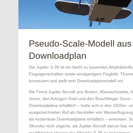
Pseudo-Scale-Modell aus
Downloadplan
Die Jupiter S-39 ist ein leicht zu bauendes Amphibien­f
Flugeigenschaften ­sowie einzig­artigem Flugbild. ­Thom
konstruiert und stellt sein Downloadplan­modell vor.
Die Firma Jupiter Aircraft aus Boston, Massachusetts,
Junior, den Autogyro Kwirl und den Buschflieger Scout –
Downloadpläne erhältlich – hatte sich in den 1920er- 
ausgezeichneten Ruf als Hersteller von Wasserflugzeu
als kostenlose Downloadpläne erhältlich – erworben. S
Sikorsky nicht zögerte, als Jupiter Aircraft darum bat, e
modifizierten Version der Sikorsky S-39 zu bekommen.