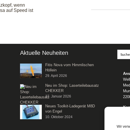
zkopf, wenn
sa auf Speed ist
Aktuelle Neuheiten
Fitis Nova vom Himmlischen
Höllein
Ans
29. April 2026
Wel
Med
Neu im Shop: Laserteilebausatz
CHEKKER
Mun
27. Januar 2026
220
Neues Toolkit-Ladegerät M8D
Kon
von Engel
Tele
10. Oktober 2024
E-M
We
Wir ver