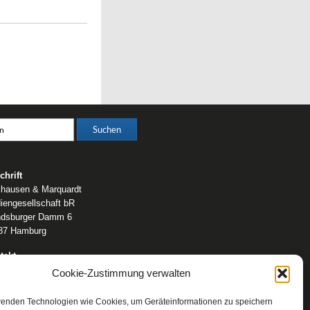
chrift
lhausen & Marquardt
iengesellschaft bR
dsburger Damm 6
87 Hamburg
takt
fon: 0 40 / 42 91 77-0
Cookie-Zustimmung verwalten
ail:
post@wm-medien.de
b:
www.wm-medien.de
wenden Technologien wie Cookies, um Geräteinformationen zu speichern