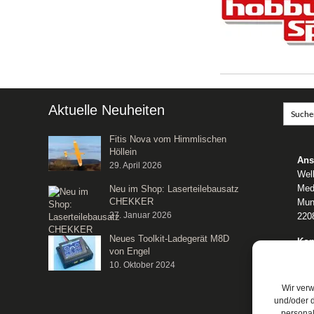
Aktuelle Neuheiten
Fitis Nova vom Himmlischen
Höllein
Ans
29. April 2026
Wel
Med
Neu im Shop: Laserteilebausatz
CHEKKER
Mun
27. Januar 2026
220
Neues Toolkit-Ladegerät M8D
Kon
von Engel
Tele
10. Oktober 2024
E-M
We
Wir ver
und/oder d
persona