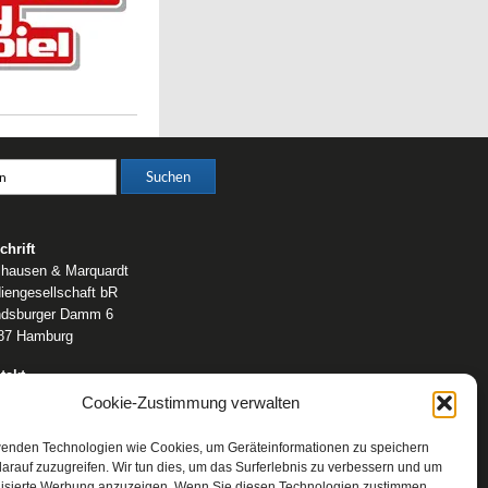
chrift
lhausen & Marquardt
iengesellschaft bR
dsburger Damm 6
87 Hamburg
takt
fon: 0 40 / 42 91 77-0
Cookie-Zustimmung verwalten
ail:
post@wm-medien.de
b:
www.wm-medien.de
wenden Technologien wie Cookies, um Geräteinformationen zu speichern
arauf zuzugreifen. Wir tun dies, um das Surferlebnis zu verbessern und um
lisierte Werbung anzuzeigen. Wenn Sie diesen Technologien zustimmen,