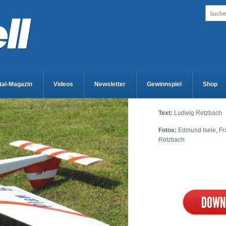
ital-Magazin
Videos
Newsletter
Gewinnspiel
Shop
Text:
Ludwig Retzbach
Fotos:
Edmund Isele, Fr
Retzbach