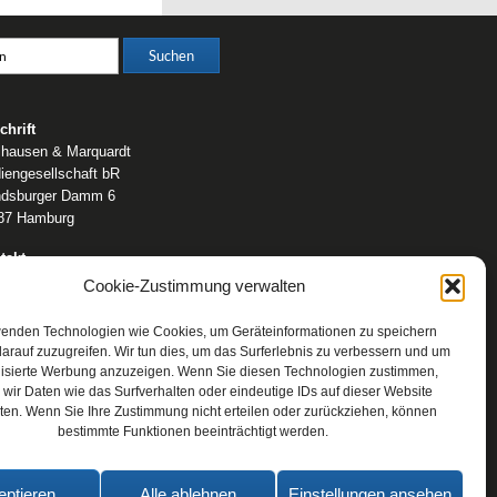
chrift
lhausen & Marquardt
iengesellschaft bR
dsburger Damm 6
87 Hamburg
takt
fon: 0 40 / 42 91 77-0
Cookie-Zustimmung verwalten
ail:
post@wm-medien.de
b:
www.wm-medien.de
wenden Technologien wie Cookies, um Geräteinformationen zu speichern
arauf zuzugreifen. Wir tun dies, um das Surferlebnis zu verbessern und um
lisierte Werbung anzuzeigen. Wenn Sie diesen Technologien zustimmen,
wir Daten wie das Surfverhalten oder eindeutige IDs auf dieser Website
ten. Wenn Sie Ihre Zustimmung nicht erteilen oder zurückziehen, können
bestimmte Funktionen beeinträchtigt werden.
eptieren
Alle ablehnen
Einstellungen ansehen