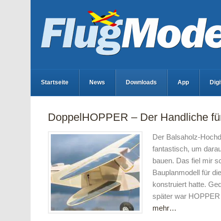
Startseite
News
Downloads
App
Dig
DoppelHOPPER – Der Handliche fü
Der Balsaholz-Hoch
fantastisch, um dara
bauen. Das fiel mir s
Bauplanmodell für d
konstruiert hatte. Ge
später war HOPPER n
mehr…