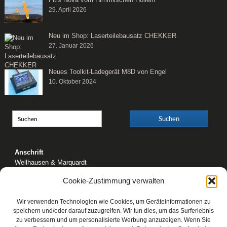
29. April 2026
Neu im Shop: Laserteilebausatz CHEKKER
27. Januar 2026
Neues Toolkit-Ladegerät M8D von Engel
10. Oktober 2024
Anschrift
Wellhausen & Marquardt
Mediengesellschaft bR
Cookie-Zustimmung verwalten
Mundsburger Damm 6
22087 Hamburg
Wir verwenden Technologien wie Cookies, um Geräteinformationen zu
Kontakt
speichern und/oder darauf zuzugreifen. Wir tun dies, um das Surferlebnis
zu verbessern und um personalisierte Werbung anzuzeigen. Wenn Sie
Telefon: 0 40 / 42 91 77-0