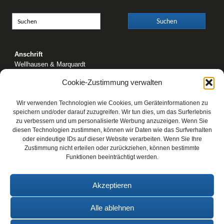
Anschrift
Wellhausen & Marquardt
Mediengesellschaft bR
Cookie-Zustimmung verwalten
Mundsburger Damm 6
22087 Hamburg
Wir verwenden Technologien wie Cookies, um Geräteinformationen zu
Kontakt
speichern und/oder darauf zuzugreifen. Wir tun dies, um das Surferlebnis
zu verbessern und um personalisierte Werbung anzuzeigen. Wenn Sie
Telefon: 0 40 / 42 91 77-0
diesen Technologien zustimmen, können wir Daten wie das Surfverhalten
E-Mail:
post@wm-medien.de
oder eindeutige IDs auf dieser Website verarbeiten. Wenn Sie Ihre
Web:
www.wm-medien.de
Zustimmung nicht erteilen oder zurückziehen, können bestimmte
Funktionen beeinträchtigt werden.
Akzeptieren
Alle ablehnen
Copyright © 2026 FlugModell