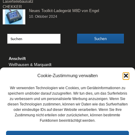
Neues Toolkit-Ladegerät M8D von Engel
10. Oktober 2024
Anschrift
Wellhausen & Marquardt
Mediengesellschaft bR
Cookie-Zustimmung verwalten
Mundsburger Damm 6
22087 Hamburg
Wir verwenden Technologien wie Cookies, um Geräteinformationen zu
Kontakt
speichern und/oder darauf zuzugreifen. Wir tun dies, um das Surferlebnis
zu verbessern und um personalisierte Werbung anzuzeigen. Wenn Sie
Telefon: 0 40 / 42 91 77-0
diesen Technologien zustimmen, können wir Daten wie das Surfverhalten
E-Mail:
post@wm-medien.de
oder eindeutige IDs auf dieser Website verarbeiten. Wenn Sie Ihre
Web:
www.wm-medien.de
Zustimmung nicht erteilen oder zurückziehen, können bestimmte
Funktionen beeinträchtigt werden.