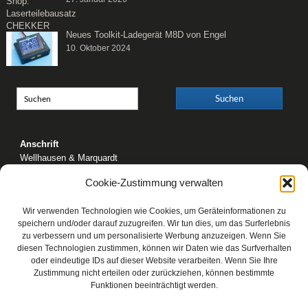
Neues Toolkit-Ladegerät M8D von Engel
10. Oktober 2024
Anschrift
Wellhausen & Marquardt
Mediengesellschaft bR
Cookie-Zustimmung verwalten
Mundsburger Damm 6
22087 Hamburg
Wir verwenden Technologien wie Cookies, um Geräteinformationen zu
speichern und/oder darauf zuzugreifen. Wir tun dies, um das Surferlebnis
Kontakt
zu verbessern und um personalisierte Werbung anzuzeigen. Wenn Sie
Telefon: 0 40 / 42 91 77-0
diesen Technologien zustimmen, können wir Daten wie das Surfverhalten
E-Mail:
post@wm-medien.de
oder eindeutige IDs auf dieser Website verarbeiten. Wenn Sie Ihre
Web:
www.wm-medien.de
Zustimmung nicht erteilen oder zurückziehen, können bestimmte
Funktionen beeinträchtigt werden.