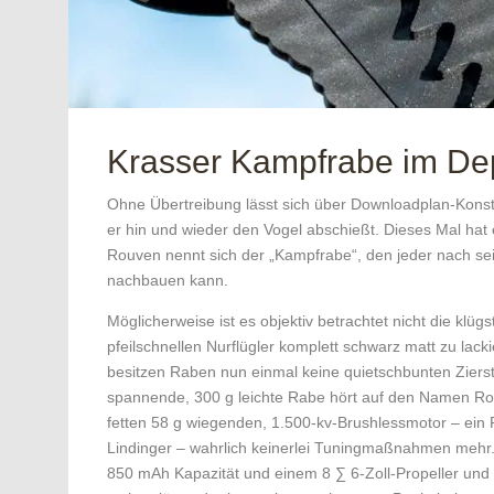
Krasser Kampfrabe im D
Ohne Übertreibung lässt sich über Downloadplan-Konst
er hin und wieder den Vogel abschießt. Dieses Mal hat 
Rouven nennt sich der „Kampfrabe“, den jeder nach s
nachbauen kann.
Möglicherweise ist es objektiv betrachtet nicht die klüg
pfeilschnellen Nurflügler komplett schwarz matt zu lack
besitzen Raben nun einmal keine quietschbunten Ziers
spannende, 300 g leichte Rabe hört auf den Namen Ro
fetten 58 g wiegenden, 1.500-kv-Brushlessmotor – ein
Lindinger – wahrlich keinerlei Tuningmaßnahmen mehr.
850 mAh Kapazität und einem 8 ∑ 6-Zoll-Propeller und 