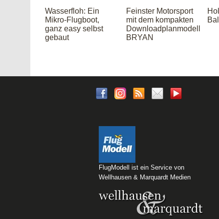
Wasserfloh: Ein
Feinster Motorsport
Hol
Mikro-Flugboot,
mit dem kompakten
Bal
ganz easy selbst
Downloadplanmodell
gebaut
BRYAN
FlugModell ist ein Service von
Wellhausen & Marquardt Medien