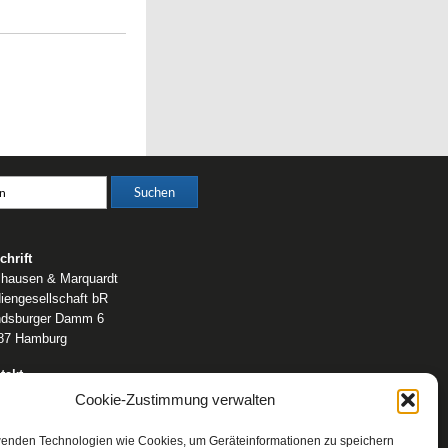
chrift
lhausen & Marquardt
iengesellschaft bR
dsburger Damm 6
87 Hamburg
takt
fon: 0 40 / 42 91 77-0
Cookie-Zustimmung verwalten
ail:
post@wm-medien.de
b:
www.wm-medien.de
wenden Technologien wie Cookies, um Geräteinformationen zu speichern