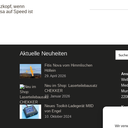
zkopf, wenn
sa auf Speed ist
Aktuelle Neuheiten
Fitis Nova vom Himmlischen
Höllein
Ans
29. April 2026
Wel
Med
Neu im Shop: Laserteilebausatz
CHEKKER
Mun
27. Januar 2026
220
Neues Toolkit-Ladegerät M8D
Kon
von Engel
Tele
10. Oktober 2024
E-M
We
Wir ver