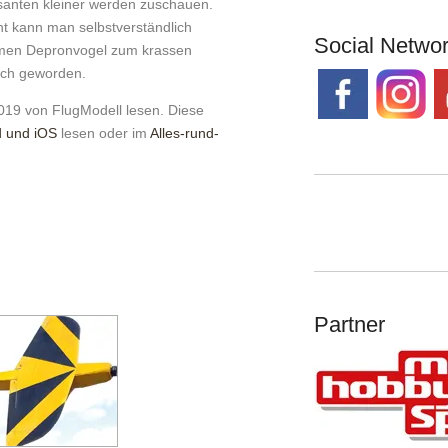
santen kleiner werden zuschauen.
t kann man selbstverständlich
Social Netwo
ahmen Depronvogel zum krassen
auch geworden.
019 von FlugModell lesen. Diese
d und iOS
lesen oder im
Alles-rund-
Partner